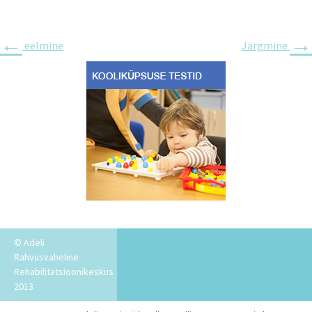
←
→
eelmine
Järgmine
© Adeli
Rahvusvaheline
Rehabilitatsioonikeskus
2013