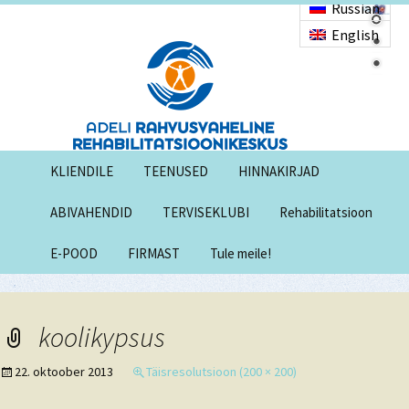
Russian
English
KLIENDILE
TEENUSED
HINNAKIRJAD
ABIVAHENDID
TERVISEKLUBI
Rehabilitatsioon
E-POOD
FIRMAST
Tule meile!
koolikypsus
22. oktoober 2013
Täisresolutsioon (200 × 200)