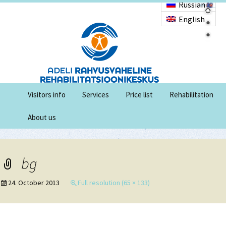
Russian
English
Visitors info
Services
Price list
Rehabilitation
About us
bg
24. October 2013
Full resolution (65 × 133)