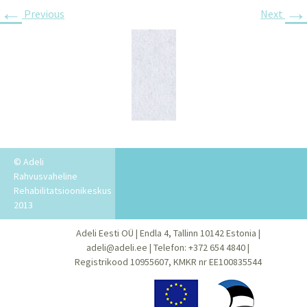
←
→
Previous
Next
© Adeli
Rahvusvaheline
Rehabilitatsioonikeskus
2013
Adeli Eesti OÜ | Endla 4, Tallinn 10142 Estonia |
adeli@adeli.ee | Telefon: +372 654 4840 |
Registrikood 10955607, KMKR nr EE100835544